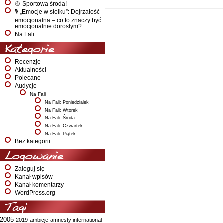
🥎 Sportowa środa!
🎙️ „Emocje w słoiku”: Dojrzałość
emocjonalna – co to znaczy być
emocjonalnie dorosłym?
Na Fali
Kategorie
Recenzje
Aktualności
Polecane
Audycje
Na Fali
Na Fali: Poniedziałek
Na Fali: Wtorek
Na Fali: Środa
Na Fali: Czwartek
Na Fali: Piątek
Bez kategorii
Logowanie
Zaloguj się
Kanał wpisów
Kanał komentarzy
WordPress.org
Tagi
2005
2019
ambicje
amnesty international