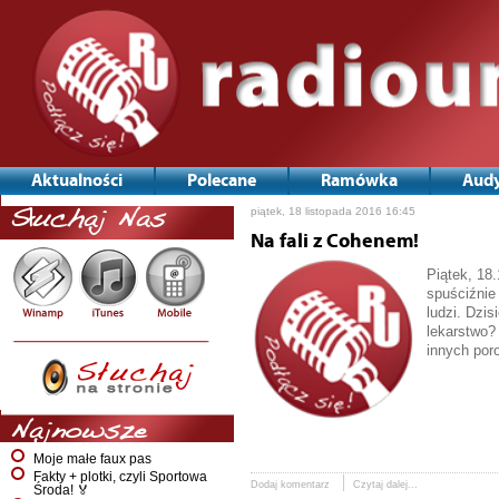
Aktualności
Polecane
Ramówka
Audy
piątek, 18 listopada 2016 16:45
Słuchaj Nas
Na fali z Cohenem!
Piątek, 18
spuściźnie 
ludzi. Dzis
lekarstwo? 
innych por
Najnowsze
Moje małe faux pas
Fakty + plotki, czyli Sportowa
Dodaj komentarz
Czytaj dalej...
Środa! 🏅