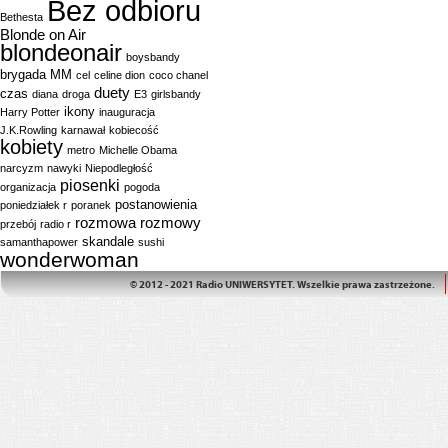
Bez odbioru
Bethesta
Blonde on Air
blondeonair
boysbandy
brygada MM
cel
celine dion
coco chanel
duety
czas
diana
droga
E3
girlsbandy
ikony
Harry Potter
inauguracja
J.K.Rowling
karnawał
kobiecość
kobiety
metro
Michelle Obama
narcyzm
nawyki
Niepodległość
piosenki
organizacja
pogoda
postanowienia
poniedziałek r
poranek
rozmowa
rozmowy
przebój
radio r
skandale
samanthapower
sushi
wonderwoman
© 2012 - 2021 Radio UNIWERSYTET. Wszelkie prawa zastrzeżone.